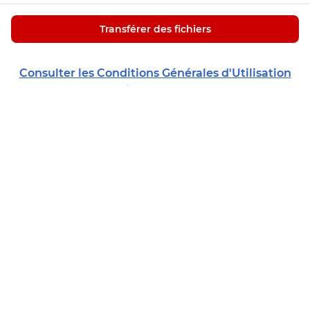
Transférer des fichiers
Consulter les Conditions Générales d'Utilisation
du service Free Transfert
Dernière mise à jour : 08/02/2023
Internet
Freebox Ultra
Forfaits mobiles & téléphones
Freebox Ultra Essentiel
Freebox Pop
Forfait Free 5G+
Aide & Contact
Série Spéciale Freebox Pop S
Série Free
Série Spéciale Freebox Révolution Light
Forfait 2€
Applications Free
Société
Box 5G
Prix bloqués
Trouver une boutique
Avantages Free Family
Communications à l'étranger
Free Proxi
Free Pro